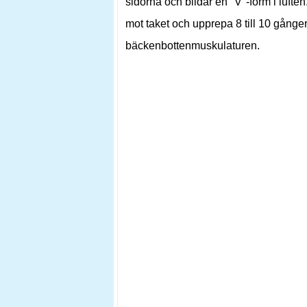
sidorna och bildar en "V"-form i lufte
mot taket och upprepa 8 till 10 gånger.
bäckenbottenmuskulaturen.