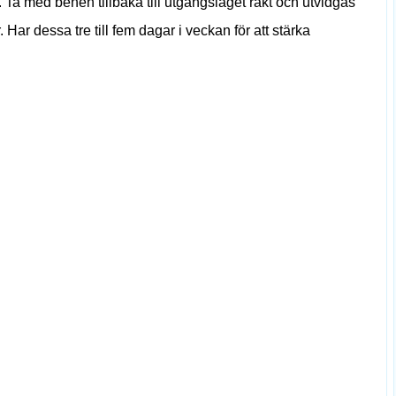
n. Ta med benen tillbaka till utgångsläget rakt och utvidgas
 Har dessa tre till fem dagar i veckan för att stärka