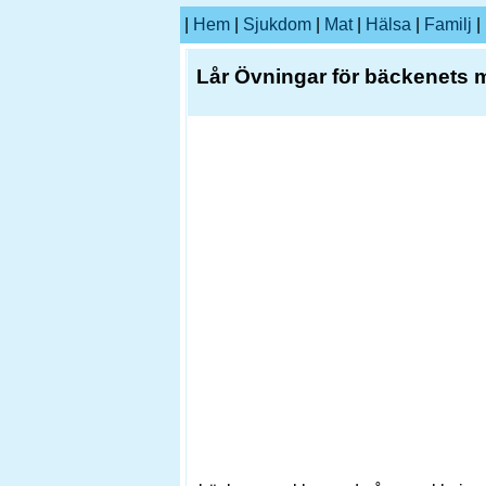
|
Hem
|
Sjukdom
|
Mat
|
Hälsa
|
Familj
|
Lår Övningar för bäckenets 