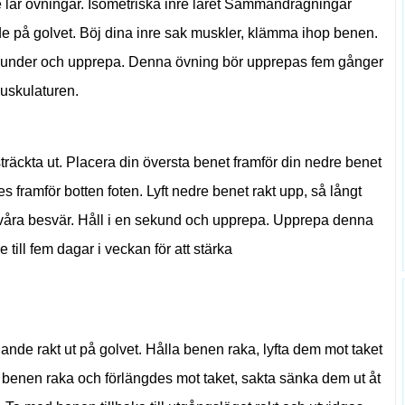
lår övningar. Isometriska inre låret Sammandragningar
de på golvet. Böj dina inre sak muskler, klämma ihop benen.
under och upprepa. Denna övning bör upprepas fem gånger
muskulaturen.
räckta ut. Placera din översta benet framför din nedre benet
ches framför botten foten. Lyft nedre benet rakt upp, så långt
svåra besvär. Håll i en sekund och upprepa. Upprepa denna
e till fem dagar i veckan för att stärka
ande rakt ut på golvet. Hålla benen raka, lyfta dem mot taket
benen raka och förlängdes mot taket, sakta sänka dem ut åt