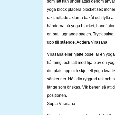
som lätt kan underlättas genom använ
yoga block placera blocket sex inches 
rakt, rullade axlarna bakåt och lyfta
händerna på yoga blocket, handflatorn
en bra, lugnande stretch. Tryck sakta 
upp till stående. Addera Virasana
Virasana eller hjälte pose, är en yog
hållning, och lätt med hjälp av en yog
din plats upp och skjut ett yoga kvart
sänker ner. Håll din ryggrad rak och 
länge som önskas. Vik benen så att de 
positionen.
Supta Virasana