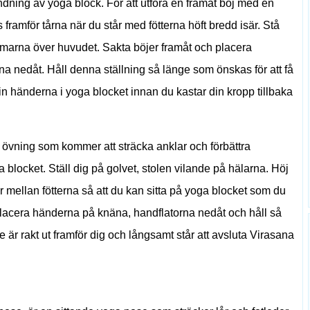
dning av yoga block. För att utföra en framåt böj med en
framför tårna när du står med fötterna höft bredd isär. Stå
 armarna över huvudet. Sakta böjer framåt och placera
a nedåt. Håll denna ställning så länge som önskas för att få
in händerna i yoga blocket innan du kastar din kropp tillbaka
a övning som kommer att sträcka anklar och förbättra
a blocket. Ställ dig på golvet, stolen vilande på hälarna. Höj
er mellan fötterna så att du kan sitta på yoga blocket som du
placera händerna på knäna, handflatorna nedåt och håll så
är rakt ut framför dig och långsamt står att avsluta Virasana