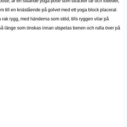
pose, är en sittande yoga pose som sträcker lår och fotleder,
m till en knästående på golvet med ett yoga block placerat
a rak rygg, med händerna som stöd, tills ryggen vilar på
l så länge som önskas innan utspelas benen och rulla över på