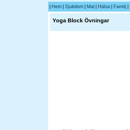
|
Hem
|
Sjukdom
|
Mat
|
Hälsa
|
Familj
|
Yoga Block Övningar