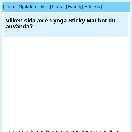
|
Hem
|
Sjukdom
|
Mat
|
Hälsa
|
Familj
|
Fitness
|
Vilken sida av en yoga Sticky Mat bör du
använda?
I en varm eller svettig yoga session, kommer din sticky