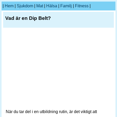
|
Hem
|
Sjukdom
|
Mat
|
Hälsa
|
Familj
|
Fitness
|
Vad är en Dip Belt?
När du tar del i en utbildning rutin, är det viktigt att