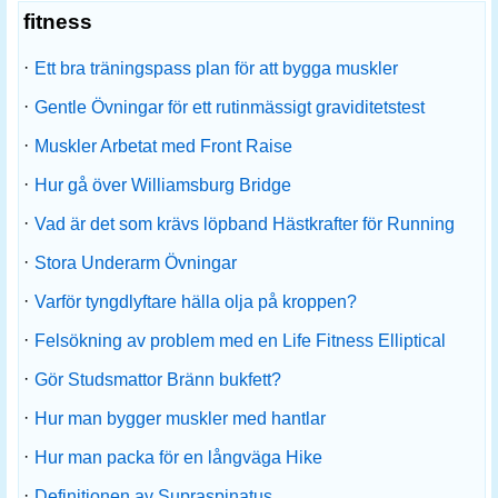
fitness
·
Ett bra träningspass plan för att bygga muskler
·
Gentle Övningar för ett rutinmässigt graviditetstest
·
Muskler Arbetat med Front Raise
·
Hur gå över Williamsburg Bridge
·
Vad är det som krävs löpband Hästkrafter för Running
·
Stora Underarm Övningar
·
Varför tyngdlyftare hälla olja på kroppen?
·
Felsökning av problem med en Life Fitness Elliptical
·
Gör Studsmattor Bränn bukfett?
·
Hur man bygger muskler med hantlar
·
Hur man packa för en långväga Hike
·
Definitionen av Supraspinatus