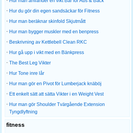
·
Hur man använder en vikt Bar för Abs & Back
·
Hur du gör din egen sandsäckar för Fitness
·
Hur man beräknar skinfold Skjutmått
·
Hur man bygger muskler med en benpress
·
Beskrivning av Kettlebell Clean RKC
·
Hur gå upp i vikt med en Bänkpress
·
The Best Leg Vikter
·
Hur Tone inre lår
·
Hur man gör en Pivot för Lumberjack knäböj
·
Ett enkelt sätt att sätta Vikter i en Weight Vest
·
Hur man gör Shoulder Tvärgående Extension
Tyngdlyftning
fitness