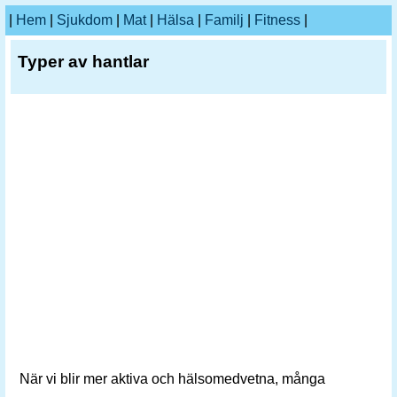
|
Hem
|
Sjukdom
|
Mat
|
Hälsa
|
Familj
|
Fitness
|
Typer av hantlar
När vi blir mer aktiva och hälsomedvetna, många