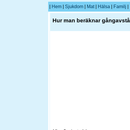
|
Hem
|
Sjukdom
|
Mat
|
Hälsa
|
Familj
|
Hur man beräknar gångavst