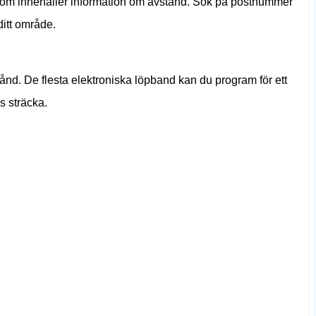
om innehåller information om avstånd. Sök på postnummer
 ditt område.
tånd. De flesta elektroniska löpband kan du program för ett
ss sträcka.