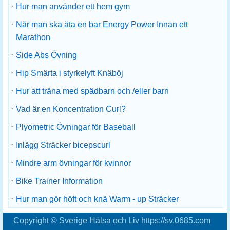
·
Hur man använder ett hem gym
·
När man ska äta en bar Energy Power Innan ett
Marathon
·
Side Abs Övning
·
Hip Smärta i styrkelyft Knäböj
·
Hur att träna med spädbarn och /eller barn
·
Vad är en Koncentration Curl?
·
Plyometric Övningar för Baseball
·
Inlägg Sträcker bicepscurl
·
Mindre arm övningar för kvinnor
·
Bike Trainer Information
·
Hur man gör höft och knä Warm - up Sträcker
Copyright © Sverige Hälsa och Liv https://sv.0685.com