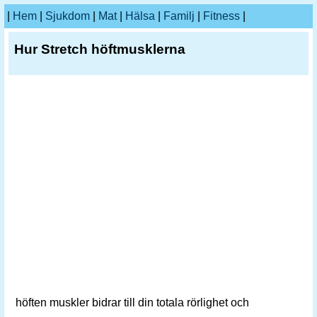
|
Hem
|
Sjukdom
|
Mat
|
Hälsa
|
Familj
|
Fitness
|
Hur Stretch höftmusklerna
höften muskler bidrar till din totala rörlighet och