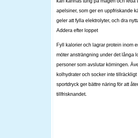
kan kännas tung på magen och leda ti
apelsiner, som ger en uppfriskande k
geler att fylla elektrolyter, och dra n
Addera efter loppet
Fyll kalorier och lagrar protein inom 
möter ansträngning under det långa lo
personer som avslutar körningen. Även 
kolhydrater och socker inte tillräckl
sportdryck ger bättre näring för att å
tillfrisknandet.