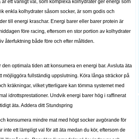
är ett vanligt val, som komplexa kolhydrater ger energi som
ik enkla kolhydrater såsom socker, är som godis och
er till energi kraschar. Energi barer eller barer protein är
 middagen före racing, eftersom en stor portion av kolhydrater
siv återfuktning både före och efter måltiden.
r den optimala tiden att konsumera en energi bar. Avsluta äta
t möjliggöra fullständig uppslutning. Köra långa sträckor på
 och kräkningar, vilket ytterligare kan tömma systemet med
al idrottsprestationer. Undvik energi barer hög i raffinerat
mtidigt äta. Addera ditt Stundspring
ng och konsumera mindre mat med högt socker avgörande för
r inte ett lämpligt val för att äta medan du kör, eftersom de