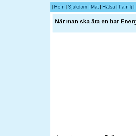
|
Hem
|
Sjukdom
|
Mat
|
Hälsa
|
Familj
|
När man ska äta en bar Ener