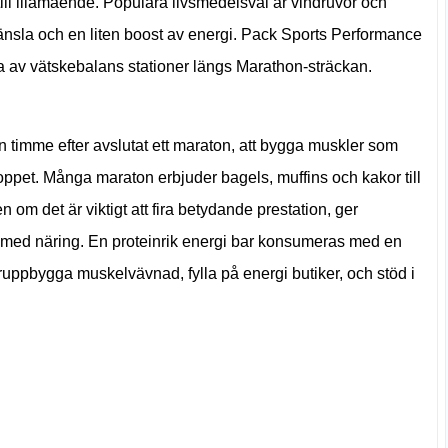
ll illamående. Populära livsmedelsval är vindruvor och
änsla och en liten boost av energi. Pack Sports Performance
ytta av vätskebalans stationer längs Marathon-sträckan.
en timme efter avslutat ett maraton, att bygga muskler som
ppet. Många maraton erbjuder bagels, muffins och kakor till
om det är viktigt att fira betydande prestation, ger
igt med näring. En proteinrik energi bar konsumeras med en
teruppbygga muskelvävnad, fylla på energi butiker, och stöd i