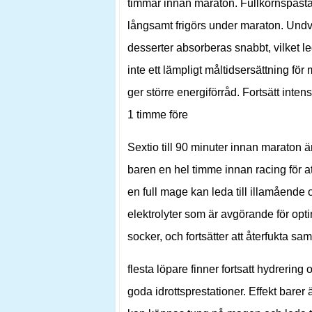
timmar innan maraton. Fullkornspasta 
långsamt frigörs under maraton. Undv
desserter absorberas snabbt, vilket led
inte ett lämpligt måltidsersättning för
ger större energiförråd. Fortsätt inten
1 timme före
Sextio till 90 minuter innan maraton ä
baren en hel timme innan racing för at
en full mage kan leda till illamående
elektrolyter som är avgörande för optim
socker, och fortsätter att återfukta sa
flesta löpare finner fortsatt hydreri
goda idrottsprestationer. Effekt barer ä