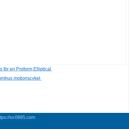
s för en Proform Elliptical
inomhus motionscykel
tps://sv.0685.com