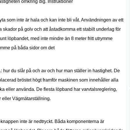
 fastigheten omkring dig. Instruktioner
ta som inte är hala och kan inte bli våt. Användningen av ett
ra skador på golv och att åstadkomma ett stabilt underlag för
 runt löpbandet, med inte mindre än 8 meter fritt utrymme
rymme på båda sidor om det
t.: hur du slår på och av och hur man ställer in hastighet. De
lacerad bröstet högt framför maskinen som innehåller alla
ka eller använda. De flesta löpband har varvtalsreglering,
r eller Vägmätarställning.
et"-knappen inte är nedtryckt. Båda komponenterna är