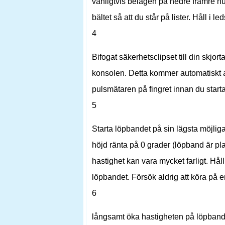
vanligtvis belägen på nedre främre h
bältet så att du står på lister. Håll 
4
Bifogat säkerhetsclipset till din skjo
konsolen. Detta kommer automatiskt a
pulsmätaren på fingret innan du star
5
Starta löpbandet på sin lägsta möjlig
höjd ränta på 0 grader (löpband är pla
hastighet kan vara mycket farligt. Hå
löpbandet. Försök aldrig att köra på 
6
långsamt öka hastigheten på löpbande