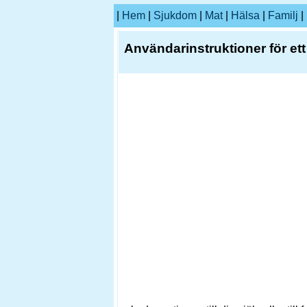
|
Hem
|
Sjukdom
|
Mat
|
Hälsa
|
Familj
|
Användarinstruktioner för et