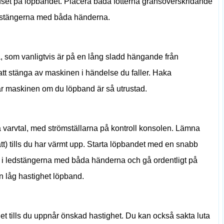
uset på löpbandet. Placera båda fötterna gränsöverskridande
i ledstängerna med båda händerna.
rta, som vanligtvis är på en lång sladd hängande från
tt stänga av maskinen i händelse du faller. Haka
tar maskinen om du löpband är så utrustad.
a varvtal, med strömställarna på kontroll konsolen. Lämna
tt) tills du har värmt upp. Starta löpbandet med en snabb
ll i ledstängerna med båda händerna och gå ordentligt på
en låg hastighet löpband.
t tills du uppnår önskad hastighet. Du kan också sakta luta