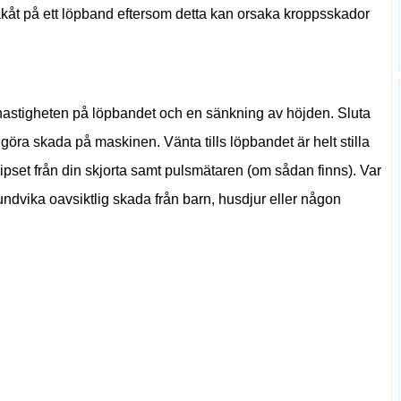
kåt på ett löpband eftersom detta kan orsaka kroppsskador
stigheten på löpbandet och en sänkning av höjden. Sluta
er göra skada på maskinen. Vänta tills löpbandet är helt stilla
lipset från din skjorta samt pulsmätaren (om sådan finns). Var
undvika oavsiktlig skada från barn, husdjur eller någon