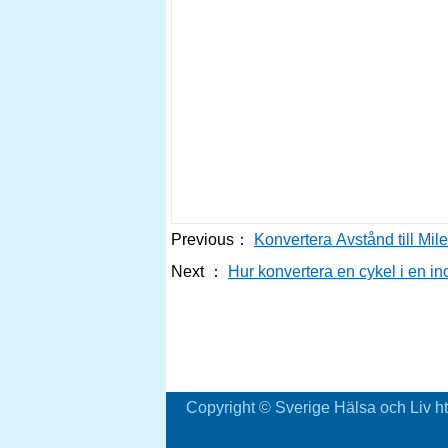
Previous：
Konvertera Avstånd till Mile
Next ：
Hur konvertera en cykel i en 
Copyright © Sverige Hälsa och Liv ht