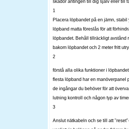
skador antingen till dig själv eller till
1
Placera löpbandet på en jämn, stabil y
löpband matta föreslås för att förhind
löpbandet. Behåll tillräckligt avstånd
bakom löpbandet och 2 meter fritt ut
2
förstå alla olika funktioner i löpbande
flesta löpband har en manöverpanel p
de ingångar du behöver för att överva
lutning kontroll och någon typ av time
3
Anslut nätkabeln och se till att "res