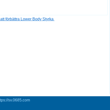
att förbättra Lower Body Styrka
tps://sv.0685.com