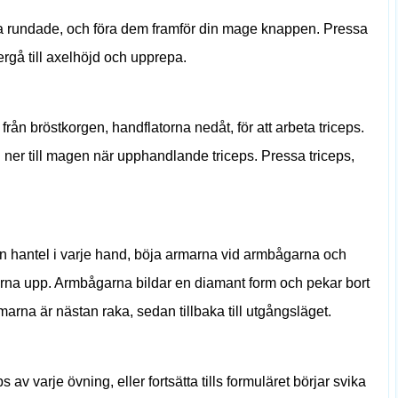
a rundade, och föra dem framför din mage knappen. Pressa
rgå till axelhöjd och upprepa.
ån bröstkorgen, handflatorna nedåt, för att arbeta triceps.
l ner till magen när upphandlande triceps. Pressa triceps,
n hantel i varje hand, böja armarna vid armbågarna och
rna upp. Armbågarna bildar en diamant form och pekar bort
marna är nästan raka, sedan tillbaka till utgångsläget.
s av varje övning, eller fortsätta tills formuläret börjar svika