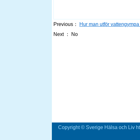
Previous：
Hur man utför vattengympa 
Next ：
No
Copyright © Sverige Hälsa och Liv ht