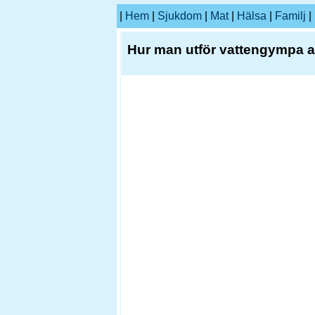
|
Hem
|
Sjukdom
|
Mat
|
Hälsa
|
Familj
|
Hur man utför vattengympa at