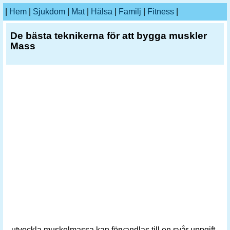
|
Hem
|
Sjukdom
|
Mat
|
Hälsa
|
Familj
|
Fitness
|
De bästa teknikerna för att bygga muskler
Mass
utveckla muskelmassa kan förvandlas till en svår uppgift