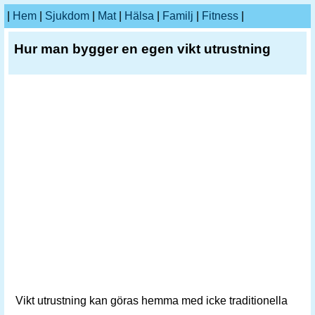
|
Hem
|
Sjukdom
|
Mat
|
Hälsa
|
Familj
|
Fitness
|
Hur man bygger en egen vikt utrustning
Vikt utrustning kan göras hemma med icke traditionella