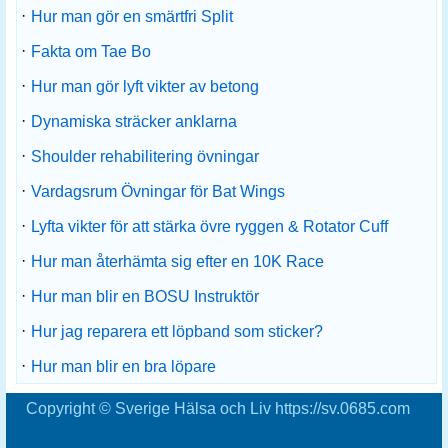
·
Hur man gör en smärtfri Split
·
Fakta om Tae Bo
·
Hur man gör lyft vikter av betong
·
Dynamiska sträcker anklarna
·
Shoulder rehabilitering övningar
·
Vardagsrum Övningar för Bat Wings
·
Lyfta vikter för att stärka övre ryggen & Rotator Cuff
·
Hur man återhämta sig efter en 10K Race
·
Hur man blir en BOSU Instruktör
·
Hur jag reparera ett löpband som sticker?
·
Hur man blir en bra löpare
Copyright © Sverige Hälsa och Liv https://sv.0685.com