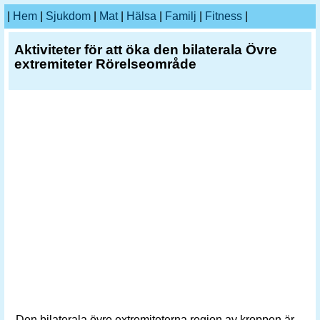
|
Hem
|
Sjukdom
|
Mat
|
Hälsa
|
Familj
|
Fitness
|
Aktiviteter för att öka den bilaterala Övre
extremiteter Rörelseområde
Den bilaterala övre extremiteterna region av kroppen är