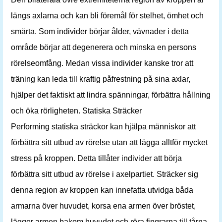
längs axlarna och kan bli föremål för stelhet, ömhet och
smärta. Som individer börjar ålder, vävnader i detta
område börjar att degenerera och minska en persons
rörelseomfång. Medan vissa individer kanske tror att
träning kan leda till kraftig påfrestning på sina axlar,
hjälper det faktiskt att lindra spänningar, förbättra hållning
och öka rörligheten. Statiska Sträcker
Performing statiska sträckor kan hjälpa människor att
förbättra sitt utbud av rörelse utan att lägga alltför mycket
stress på kroppen. Detta tillåter individer att börja
förbättra sitt utbud av rörelse i axelpartiet. Sträcker sig
denna region av kroppen kan innefatta utvidga båda
armarna över huvudet, korsa ena armen över bröstet,
lägger armen bakom huvudet och röra fingrarna till tårna