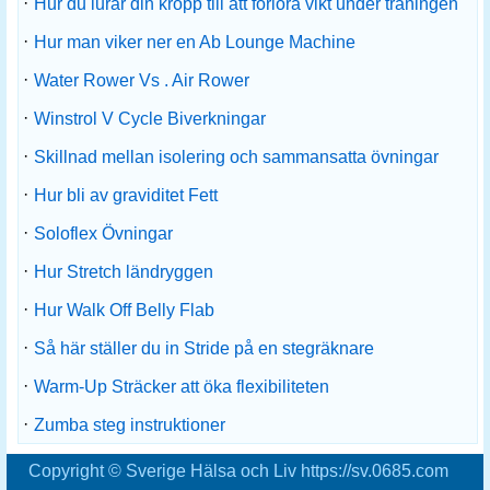
·
Hur du lurar din kropp till att förlora vikt under träningen
·
Hur man viker ner en Ab Lounge Machine
·
Water Rower Vs . Air Rower
·
Winstrol V Cycle Biverkningar
·
Skillnad mellan isolering och sammansatta övningar
·
Hur bli av graviditet Fett
·
Soloflex Övningar
·
Hur Stretch ländryggen
·
Hur Walk Off Belly Flab
·
Så här ställer du in Stride på en stegräknare
·
Warm-Up Sträcker att öka flexibiliteten
·
Zumba steg instruktioner
Copyright © Sverige Hälsa och Liv https://sv.0685.com