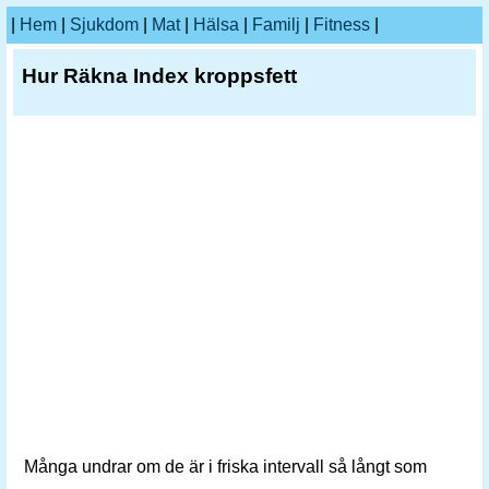
|
Hem
|
Sjukdom
|
Mat
|
Hälsa
|
Familj
|
Fitness
|
Hur Räkna Index kroppsfett
Många undrar om de är i friska intervall så långt som