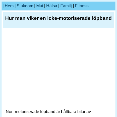
|
Hem
|
Sjukdom
|
Mat
|
Hälsa
|
Familj
|
Fitness
|
Hur man viker en icke-motoriserade löpband
Non-motoriserade löpband är hållbara bitar av