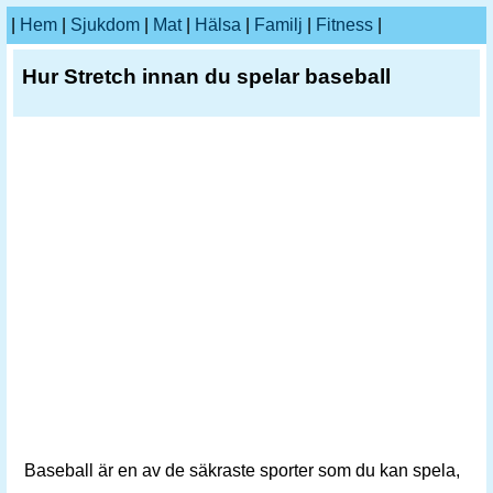
|
Hem
|
Sjukdom
|
Mat
|
Hälsa
|
Familj
|
Fitness
|
Hur Stretch innan du spelar baseball
Baseball är en av de säkraste sporter som du kan spela,