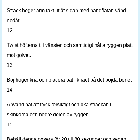
Sträck höger arm rakt ut åt sidan med handflatan vänd
nedåt.
12
Twist höfterna till vänster, och samtidigt hålla ryggen platt
mot golvet.
13
Böj höger knä och placera bat i knäet på det böjda benet.
14
Använd bat att tryck försiktigt och öka sträckan i
skinkorna och nedre delen av ryggen.
15
Behåll denna posera för 20 till 30 sekunder och sedan