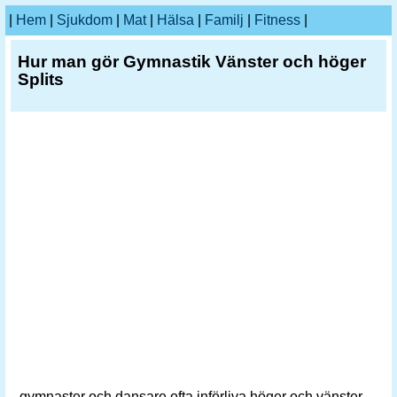
|
Hem
|
Sjukdom
|
Mat
|
Hälsa
|
Familj
|
Fitness
|
Hur man gör Gymnastik Vänster och höger
Splits
gymnaster och dansare ofta införliva höger och vänster