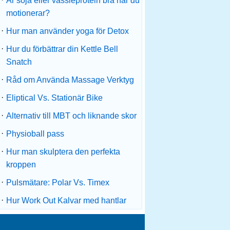
Är soja eller vassleprotein bra när du
motionerar?
·
Hur man använder yoga för Detox
·
Hur du förbättrar din Kettle Bell
Snatch
·
Råd om Använda Massage Verktyg
·
Eliptical Vs. Stationär Bike
·
Alternativ till MBT och liknande skor
·
Physioball pass
·
Hur man skulptera den perfekta
kroppen
·
Pulsmätare: Polar Vs. Timex
·
Hur Work Out Kalvar med hantlar