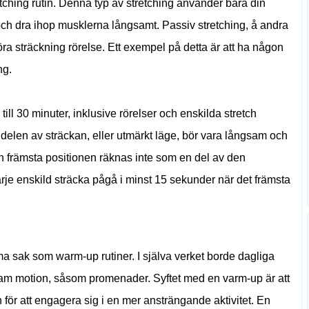
etching rutin. Denna typ av stretching använder bara din
 och dra ihop musklerna långsamt. Passiv stretching, å andra
tföra sträckning rörelse. Ett exempel på detta är att ha någon
ng.
till 30 minuter, inklusive rörelser och enskilda stretch
delen av sträckan, eller utmärkt läge, bör vara långsam och
den främsta positionen räknas inte som en del av den
varje enskild sträcka pågå i minst 15 sekunder när det främsta
mma sak som warm-up rutiner. I själva verket borde dagliga
sam motion, såsom promenader. Syftet med en varm-up är att
 för att engagera sig i en mer ansträngande aktivitet. En