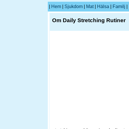
|
Hem
|
Sjukdom
|
Mat
|
Hälsa
|
Familj
|
Om Daily Stretching Rutiner