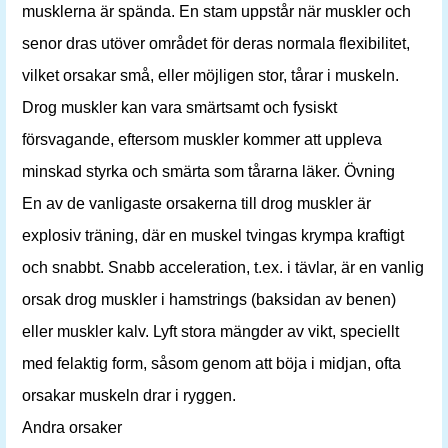
musklerna är spända. En stam uppstår när muskler och
senor dras utöver området för deras normala flexibilitet,
vilket orsakar små, eller möjligen stor, tårar i muskeln.
Drog muskler kan vara smärtsamt och fysiskt
försvagande, eftersom muskler kommer att uppleva
minskad styrka och smärta som tårarna läker. Övning
En av de vanligaste orsakerna till drog muskler är
explosiv träning, där en muskel tvingas krympa kraftigt
och snabbt. Snabb acceleration, t.ex. i tävlar, är en vanlig
orsak drog muskler i hamstrings (baksidan av benen)
eller muskler kalv. Lyft stora mängder av vikt, speciellt
med felaktig form, såsom genom att böja i midjan, ofta
orsakar muskeln drar i ryggen.
Andra orsaker