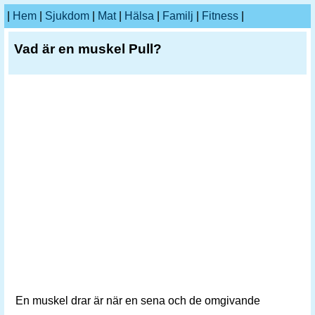
|
Hem
|
Sjukdom
|
Mat
|
Hälsa
|
Familj
|
Fitness
|
Vad är en muskel Pull?
En muskel drar är när en sena och de omgivande