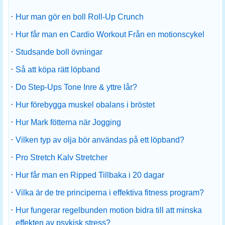
·
Hur man gör en boll Roll-Up Crunch
·
Hur får man en Cardio Workout Från en motionscykel
·
Studsande boll övningar
·
Så att köpa rätt löpband
·
Do Step-Ups Tone Inre & yttre lår?
·
Hur förebygga muskel obalans i bröstet
·
Hur Mark fötterna när Jogging
·
Vilken typ av olja bör användas på ett löpband?
·
Pro Stretch Kalv Stretcher
·
Hur får man en Ripped Tillbaka i 20 dagar
·
Vilka är de tre principerna i effektiva fitness program?
·
Hur fungerar regelbunden motion bidra till att minska
effekten av psykisk stress?