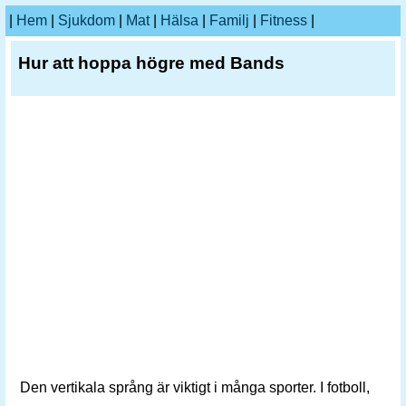
|
Hem
|
Sjukdom
|
Mat
|
Hälsa
|
Familj
|
Fitness
|
Hur att hoppa högre med Bands
Den vertikala språng är viktigt i många sporter. I fotboll,