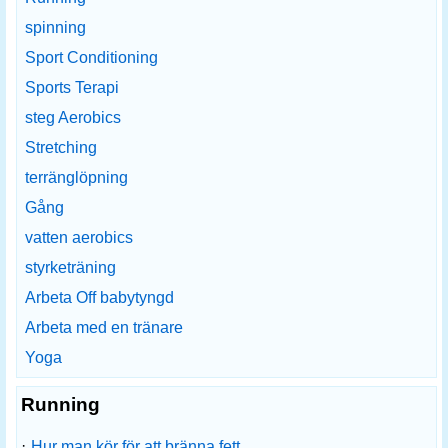
spinning
Sport Conditioning
Sports Terapi
steg Aerobics
Stretching
terränglöpning
Gång
vatten aerobics
styrketräning
Arbeta Off babytyngd
Arbeta med en tränare
Yoga
Running
·
Hur man kör för att bränna fett