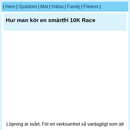
|
Hem
|
Sjukdom
|
Mat
|
Hälsa
|
Familj
|
Fitness
|
Hur man kör en smärtfri 10K Race
Löpning är svårt. För en verksamhet så vardagligt som att