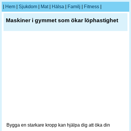
|
Hem
|
Sjukdom
|
Mat
|
Hälsa
|
Familj
|
Fitness
|
Maskiner i gymmet som ökar löphastighet
Bygga en starkare kropp kan hjälpa dig att öka din