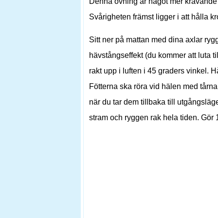
Denna övning är något mer krävande ä
Svårigheten främst ligger i att hålla 
Sitt ner på mattan med dina axlar ryg
hävstångseffekt (du kommer att luta 
rakt upp i luften i 45 graders vinkel
Fötterna ska röra vid hälen med tårna
när du tar dem tillbaka till utgångsläg
stram och ryggen rak hela tiden. Gör 1