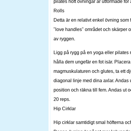
pilates höft övningar är utformade för 
Rolls
Detta är en relativt enkel övning som 
"love handles" området och skärper ob
av ryggen.
Ligg på rygg på en yoga eller pilates m
hålla dem ungefär en fot isär. Placer
magmuskulaturen och glutes, ta ett dju
diagonal linje med dina axlar. Andas 
position och räkna till fem. Andas ut o
20 reps.
Hip Cirklar
Hip cirklar samtidigt smal höfterna o