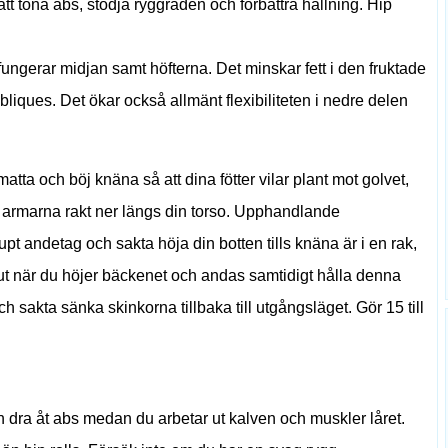
att tona abs, stödja ryggraden och förbättra hållning. Hip
fungerar midjan samt höfterna. Det minskar fett i den fruktade
liques. Det ökar också allmänt flexibiliteten i nedre delen
atta och böj knäna så att dina fötter vilar plant mot golvet,
a armarna rakt ner längs din torso. Upphandlande
pt andetag och sakta höja din botten tills knäna är i en rak,
ut när du höjer bäckenet och andas samtidigt hålla denna
ch sakta sänka skinkorna tillbaka till utgångsläget. Gör 15 till
ch dra åt abs medan du arbetar ut kalven och muskler låret.