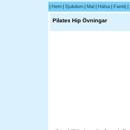
|
Hem
|
Sjukdom
|
Mat
|
Hälsa
|
Familj
|
Pilates Hip Övningar