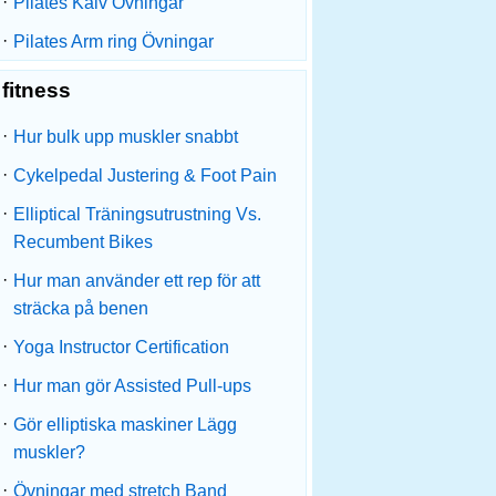
·
Pilates Kalv Övningar
·
Pilates Arm ring Övningar
fitness
·
Hur bulk upp muskler snabbt
·
Cykelpedal Justering & Foot Pain
·
Elliptical Träningsutrustning Vs.
Recumbent Bikes
·
Hur man använder ett rep för att
sträcka på benen
·
Yoga Instructor Certification
·
Hur man gör Assisted Pull-ups
·
Gör elliptiska maskiner Lägg
muskler?
·
Övningar med stretch Band