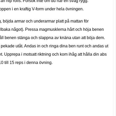
n hip rolls. Försök inte om du har en svag rygg.
kroppen i en kraftig V-form under hela övningen.
g, böjda armar och underarmar platt på mattan för
tillbaka något). Pressa magmusklerna hårt och höja benen
. Håll benen stänga och slappna av knäna utan att böja dem.
 pekade utåt. Andas in och ringa dina ben runt och andas ut
et. Upprepa i motsatt riktning och kom ihåg att hålla din abs
0 till 15 reps i denna övning.