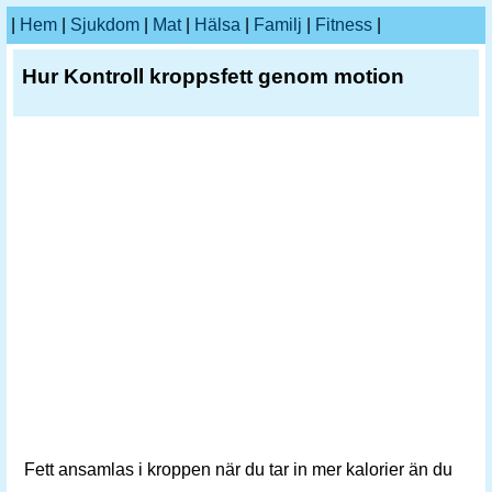
|
Hem
|
Sjukdom
|
Mat
|
Hälsa
|
Familj
|
Fitness
|
Hur Kontroll kroppsfett genom motion
Fett ansamlas i kroppen när du tar in mer kalorier än du