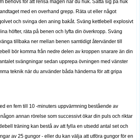
som behövs för att rensa magen när du huk. Sätta sig på huk
handtaget med en overhand grepp. Räta ut eller något
 golvet och svinga den aning bakåt. Sväng kettlebell explosivt
ina höfter, räta på benen och lyfta din överkropp. Sväng
 svänga tillbaka ner mellan benen samtidigt återvänder till
ttlebell bör komma från nedre delen av kroppen snarare än din
e antalet svängningar sedan upprepa övningen med vänster
a teknik när du använder båda händerna för att gripa
 med en fem till 10 -minuters uppvärmning bestående av
 någon annan rörelse som successivt ökar din puls och riktar
ebell träning kan bestå av att fylla en utsedd antal set och
ningar av 25 gungor - eller du kan välja att utföra gungor för en