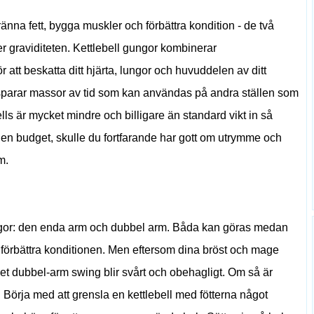
 bränna fett, bygga muskler och förbättra kondition - de två
er graviditeten. Kettlebell gungor kombinerar
 att beskatta ditt hjärta, lungor och huvuddelen av ditt
 sparar massor av tid som kan användas på andra ställen som
ells är mycket mindre och billigare än standard vikt in så
 en budget, skulle du fortfarande har gott om utrymme och
m.
gungor: den enda arm och dubbel arm. Båda kan göras medan
att förbättra konditionen. Men eftersom dina bröst och mage
et dubbel-arm swing blir svårt och obehagligt. Om så är
. Börja med att grensla en kettlebell med fötterna något