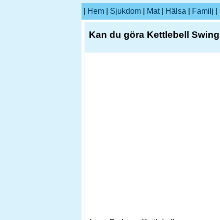
|
Hem
|
Sjukdom
|
Mat
|
Hälsa
|
Familj
|
Kan du göra Kettlebell Swing