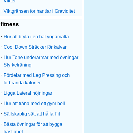
Vikter
·
Viktgränsen för hantlar i Graviditet
fitness
·
Hur att bryta i en hal yogamatta
·
Cool Down Sträcker för kalvar
·
Hur Tone underarmar med övningar
Styrketräning
·
Fördelar med Leg Pressing och
förbrända kalorier
·
Ligga Lateral höjningar
·
Hur att träna med ett gym boll
·
Sällskaplig sätt att hålla Fit
·
Bästa övningar för att bygga
hastighet