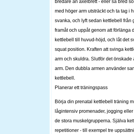
bredare än axelbrett - eller så bred 
med höger arm utsträckt och ta tag i 
svanka, och lyft sedan kettlebell från
framåt och uppåt genom att förlänga d
kettlebell till huvud-höjd, och låt det
squat position. Kraften att svinga ke
arm och skuldra. Slutför det önskad
arm. Den dubbla armen använder samm
kettlebell.
Planerar ett träningspass
Börja din prenatal kettlebell träning
lågintensiv promenader, jogging eller
de stora muskelgrupperna. Själva kettl
repetitioner - till exempel tre uppsätt