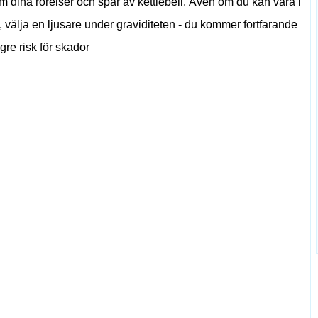
om dina rörelser och spår av kettlebell. Även om du kan vara i
, välja en ljusare under graviditeten - du kommer fortfarande
gre risk för skador