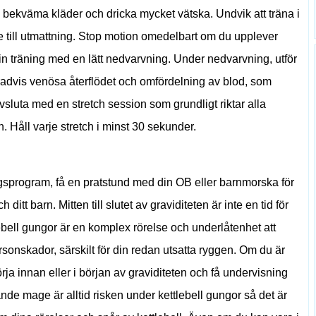
de bekväma kläder och dricka mycket vätska. Undvik att träna i
de till utmattning. Stop motion omedelbart om du upplever
n träning med en lätt nedvarvning. Under nedvarvning, utför
 gradvis venösa återflödet och omfördelning av blod, som
Avsluta med en stretch session som grundligt riktar alla
Håll varje stretch i minst 30 sekunder.
ngsprogram, få en pratstund med din OB eller barnmorska för
h ditt barn. Mitten till slutet av graviditeten är inte en tid för
lebell gungor är en komplex rörelse och underlåtenhet att
rsonskador, särskilt för din redan utsatta ryggen. Om du är
örja innan eller i början av graviditeten och få undervisning
nde mage är alltid risken under kettlebell gungor så det är