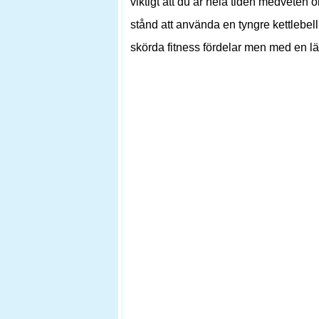
viktigt att du är hela tiden medveten 
stånd att använda en tyngre kettlebell
skörda fitness fördelar men med en lä