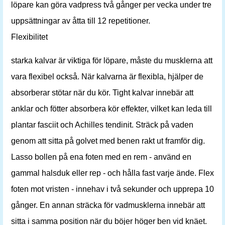
löpare kan göra vadpress två gånger per vecka under tre
uppsättningar av åtta till 12 repetitioner.
Flexibilitet
starka kalvar är viktiga för löpare, måste du musklerna att
vara flexibel också. När kalvarna är flexibla, hjälper de
absorberar stötar när du kör. Tight kalvar innebär att
anklar och fötter absorbera kör effekter, vilket kan leda till
plantar fasciit och Achilles tendinit. Sträck på vaden
genom att sitta på golvet med benen rakt ut framför dig.
Lasso bollen på ena foten med en rem - använd en
gammal halsduk eller rep - och hålla fast varje ände. Flex
foten mot vristen - innehav i två sekunder och upprepa 10
gånger. En annan sträcka för vadmusklerna innebär att
sitta i samma position när du böjer höger ben vid knäet.