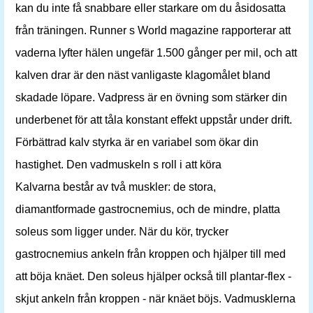
kan du inte få snabbare eller starkare om du åsidosatta
från träningen. Runner s World magazine rapporterar att
vaderna lyfter hälen ungefär 1.500 gånger per mil, och att
kalven drar är den näst vanligaste klagomålet bland
skadade löpare. Vadpress är en övning som stärker din
underbenet för att tåla konstant effekt uppstår under drift.
Förbättrad kalv styrka är en variabel som ökar din
hastighet. Den vadmuskeln s roll i att köra
Kalvarna består av två muskler: de stora,
diamantformade gastrocnemius, och de mindre, platta
soleus som ligger under. När du kör, trycker
gastrocnemius ankeln från kroppen och hjälper till med
att böja knäet. Den soleus hjälper också till plantar-flex -
skjut ankeln från kroppen - när knäet böjs. Vadmusklerna