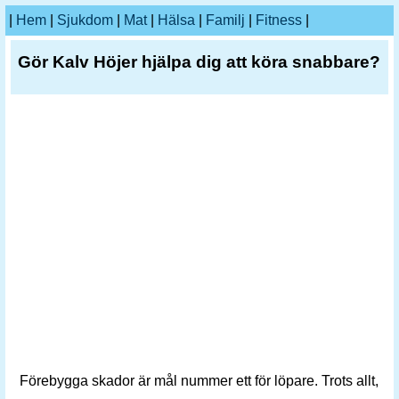
|
Hem
|
Sjukdom
|
Mat
|
Hälsa
|
Familj
|
Fitness
|
Gör Kalv Höjer hjälpa dig att köra snabbare?
Förebygga skador är mål nummer ett för löpare. Trots allt,