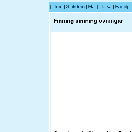
|
Hem
|
Sjukdom
|
Mat
|
Hälsa
|
Familj
|
Finning simning övningar