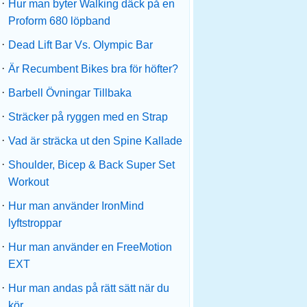
·
Hur man byter Walking däck på en
Proform 680 löpband
·
Dead Lift Bar Vs. Olympic Bar
·
Är Recumbent Bikes bra för höfter?
·
Barbell Övningar Tillbaka
·
Sträcker på ryggen med en Strap
·
Vad är sträcka ut den Spine Kallade
·
Shoulder, Bicep & Back Super Set
Workout
·
Hur man använder IronMind
lyftstroppar
·
Hur man använder en FreeMotion
EXT
·
Hur man andas på rätt sätt när du
kör