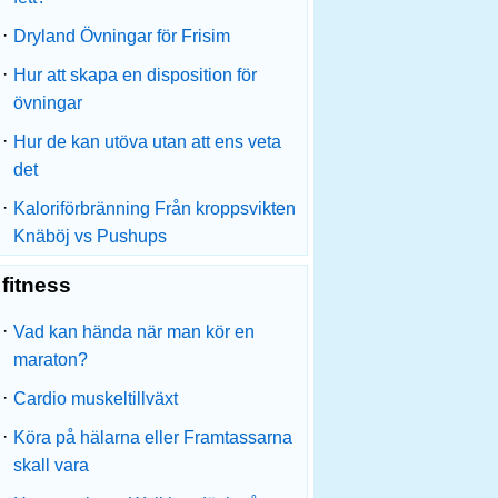
·
Dryland Övningar för Frisim
·
Hur att skapa en disposition för
övningar
·
Hur de kan utöva utan att ens veta
det
·
Kaloriförbränning Från kroppsvikten
Knäböj vs Pushups
fitness
·
Vad kan hända när man kör en
maraton?
·
Cardio muskeltillväxt
·
Köra på hälarna eller Framtassarna
skall vara