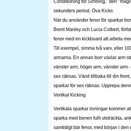
Conditioning för Simning," den "magis
sekunders period. Öva Kicks
När du använder fenor för sparkar borra
Brent Manley och Lucia Colbert, förfa
fenor med en kickboard att arbeta med
Till exempel, simma två varv, eller 1
armarna. En annan borr växlar arm str
vänster arm, höger arm, vänster arm - 
sex räknas. Vänd tillbaka till din front
sparkar för sex räknas. Upprepa denn
Vertikal Kicking
Vertikala sparkar övningar kommer att 
sparka med benen fullt utsträckta, a
samtidigt bär fenor, med början i den 