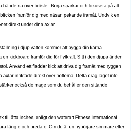
rsa händerna över bröstet. Börja sparkar och fokusera på att
a blicken framför dig med näsan pekande framåt. Undvik en
net direkt under dina axlar.
ställning i djup vatten kommer att bygga din kärna
a en kickboard framför dig för flytkraft. Sitt i den djupa änden
tol. Använd ett fladder kick att driva dig framåt med ryggen
 axlar inriktade direkt över höfterna. Detta drag läget inte
t stärker också de mage som du behåller den sittande
sex till åtta inches, enligt den waterart Fitness International
vara längre och bredare. Om du är en nybörjare simmare eller