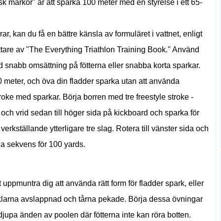
k markör" är att sparka 100 meter med en styrelse i ett 65-
r, kan du få en bättre känsla av formuläret i vattnet, enligt
ttare av "The Everything Triathlon Training Book." Använd
 snabb omsättning på fötterna eller snabba korta sparkar.
00 meter, och öva din fladder sparka utan att använda
oke med sparkar. Börja borren med tre freestyle stroke -
och vrid sedan till höger sida på kickboard och sparka för
, verkställande ytterligare tre slag. Rotera till vänster sida och
a sekvens för 100 yards.
uppmuntra dig att använda rätt form för fladder spark, eller
nklarna avslappnad och tårna pekade. Börja dessa övningar
djupa änden av poolen där fötterna inte kan röra botten.