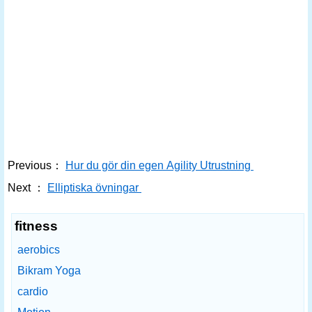
Previous：
Hur du gör din egen Agility Utrustning
Next ：
Elliptiska övningar
fitness
aerobics
Bikram Yoga
cardio