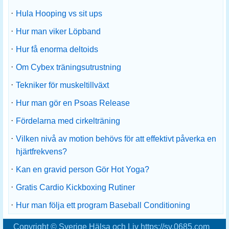
·
Hula Hooping vs sit ups
·
Hur man viker Löpband
·
Hur få enorma deltoids
·
Om Cybex träningsutrustning
·
Tekniker för muskeltillväxt
·
Hur man gör en Psoas Release
·
Fördelarna med cirkelträning
·
Vilken nivå av motion behövs för att effektivt påverka en
hjärtfrekvens?
·
Kan en gravid person Gör Hot Yoga?
·
Gratis Cardio Kickboxing Rutiner
·
Hur man följa ett program Baseball Conditioning
Copyright © Sverige Hälsa och Liv https://sv.0685.com