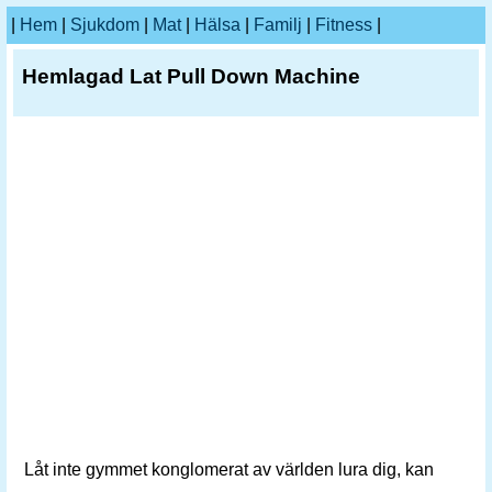
|
Hem
|
Sjukdom
|
Mat
|
Hälsa
|
Familj
|
Fitness
|
Hemlagad Lat Pull Down Machine
Låt inte gymmet konglomerat av världen lura dig, kan