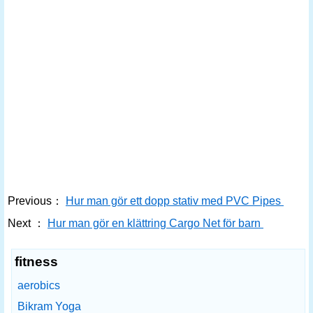
Previous：
Hur man gör ett dopp stativ med PVC Pipes
Next ：
Hur man gör en klättring Cargo Net för barn
fitness
aerobics
Bikram Yoga