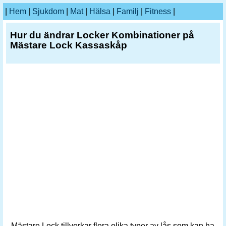
|
Hem
|
Sjukdom
|
Mat
|
Hälsa
|
Familj
|
Fitness
|
Hur du ändrar Locker Kombinationer på
Mästare Lock Kassaskåp
Mästare Lock tillverkar flera olika typer av lås som kan ha