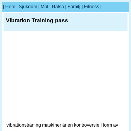
|
Hem
|
Sjukdom
|
Mat
|
Hälsa
|
Familj
|
Fitness
|
Vibration Training pass
vibrationsträning maskiner är en kontroversiell form av