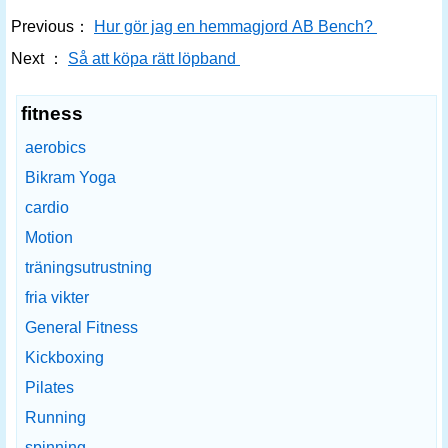
Previous：
Hur gör jag en hemmagjord AB Bench?
Next ：
Så att köpa rätt löpband
fitness
aerobics
Bikram Yoga
cardio
Motion
träningsutrustning
fria vikter
General Fitness
Kickboxing
Pilates
Running
spinning