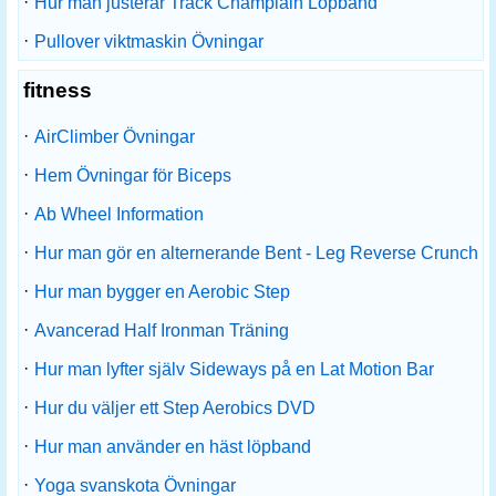
·
Hur man justerar Track Champlain Löpband
·
Pullover viktmaskin Övningar
fitness
·
AirClimber Övningar
·
Hem Övningar för Biceps
·
Ab Wheel Information
·
Hur man gör en alternerande Bent - Leg Reverse Crunch
·
Hur man bygger en Aerobic Step
·
Avancerad Half Ironman Träning
·
Hur man lyfter själv Sideways på en Lat Motion Bar
·
Hur du väljer ett Step Aerobics DVD
·
Hur man använder en häst löpband
·
Yoga svanskota Övningar