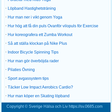
·
Löpband Hastighetsträning
·
Hur man ner i vikt genom Yoga
·
Hur hög att få din puls Ovanför vilopuls för Exercise
·
Hur koreografera ett Zumba Workout
·
Så att ställa klockan på Nike Plus
·
Indoor Bicycle Spinning Tips
·
Hur man gör överböjda rader
·
Pilaties Övning
·
Sport avgassystem tips
·
Täcker Low Impact Aerobics Cardio?
·
Hur man köper en Skating löpband
Copyright © Sverige Hälsa och Liv https://sv.0685.com