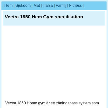
|
Hem
|
Sjukdom
|
Mat
|
Hälsa
|
Familj
|
Fitness
|
Vectra 1850 Hem Gym specifikation
Vectra 1850 Home gym är ett träningspass system som