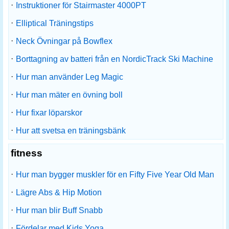
·
Instruktioner för Stairmaster 4000PT
·
Elliptical Träningstips
·
Neck Övningar på Bowflex
·
Borttagning av batteri från en NordicTrack Ski Machine
·
Hur man använder Leg Magic
·
Hur man mäter en övning boll
·
Hur fixar löparskor
·
Hur att svetsa en träningsbänk
fitness
·
Hur man bygger muskler för en Fifty Five Year Old Man
·
Lägre Abs & Hip Motion
·
Hur man blir Buff Snabb
·
Fördelar med Kids Yoga