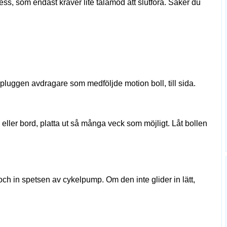
ess, som endast kräver lite tålamod att slutföra. Saker du
 pluggen avdragare som medföljde motion boll, till sida.
v eller bord, platta ut så många veck som möjligt. Låt bollen
och in spetsen av cykelpump. Om den inte glider in lätt,