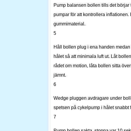
Pump balansen bollen tills det börjar
pumpar för att kontrollera inflationen. 
gummimaterial.
5
Håll bollen plug i ena handen medan d
hålet så att minimala luft ut. Låt boll
rådet om motion, låta bollen sitta över 
jämnt.
6
Wedge pluggen avdragare under bollen
spetsen på cykelpump i hålet snabbt för 
7
Pump bollen sakta, stoppa var 10 sekun