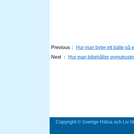
Previous：
Hur man byter ett bälte på 
Next ：
Hur man bibehåller gymutrust
Copyright © Sverige Hälsa och Liv ht