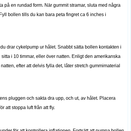
 ta på en rundad form. När gummit stramar, sluta med några
Fyll bollen tills du kan bara peta fingret ca 6 inches i
u drar cykelpump ur hålet. Snabbt sätta bollen kontakten i
en sitta i 10 timmar, eller över natten. Enligt den amerikanska
natten, efter att delvis fylla det, låter stretch gummimaterial
s pluggen och sakta dra upp, och ut, av hålet. Placera
att stoppa luft från att fly.
der för att kontrollera inflationen. Fortsätt att pumpa bollen