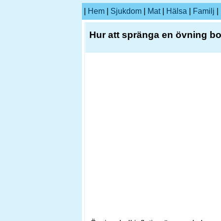
|
Hem
|
Sjukdom
|
Mat
|
Hälsa
|
Familj
|
Hur att spränga en övning bo