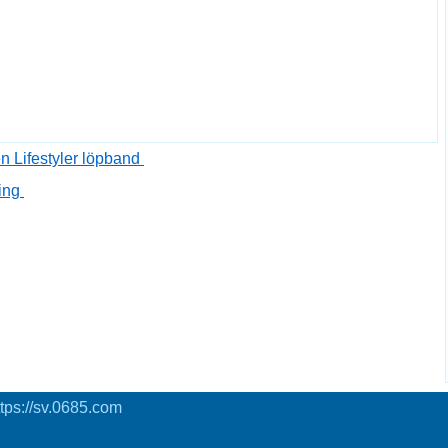
en Lifestyler löpband
ning
tps://sv.0685.com