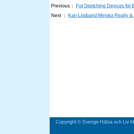
Previous：
Fot Stretching Devices för 
Next ：
Kan Löpband Minska Really &
Copyright © Sverige Hälsa och Liv ht