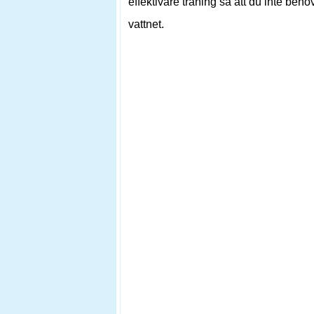
effektivare träning så att du inte be
vattnet.