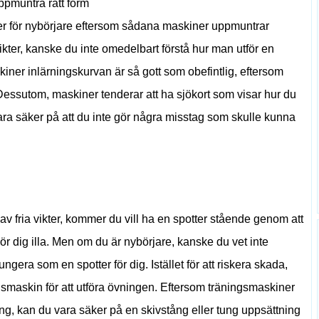
ppmuntra rätt form
kter för nybörjare eftersom sådana maskiner uppmuntrar
vikter, kanske du inte omedelbart förstå hur man utför en
ner inlärningskurvan är så gott som obefintlig, eftersom
essutom, maskiner tenderar att ha sjökort som visar hur du
vara säker på att du inte gör några misstag som skulle kunna
 av fria vikter, kommer du vill ha en spotter stående genom att
 gör dig illa. Men om du är nybörjare, kanske du vet inte
ra som en spotter för dig. Istället för att riskera skada,
smaskin för att utföra övningen. Eftersom träningsmaskiner
g, kan du vara säker på en skivstång eller tung uppsättning