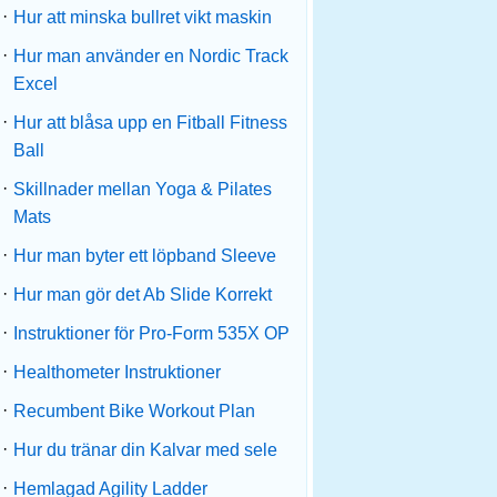
·
Hur att minska bullret vikt maskin
·
Hur man använder en Nordic Track
Excel
·
Hur att blåsa upp en Fitball Fitness
Ball
·
Skillnader mellan Yoga & Pilates
Mats
·
Hur man byter ett löpband Sleeve
·
Hur man gör det Ab Slide Korrekt
·
Instruktioner för Pro-Form 535X OP
·
Healthometer Instruktioner
·
Recumbent Bike Workout Plan
·
Hur du tränar din Kalvar med sele
·
Hemlagad Agility Ladder