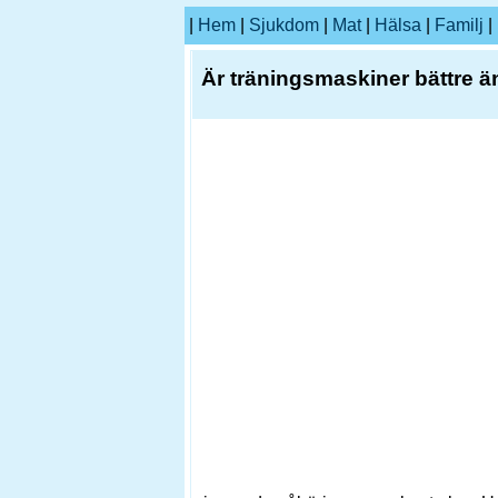
|
Hem
|
Sjukdom
|
Mat
|
Hälsa
|
Familj
|
Är träningsmaskiner bättre än 