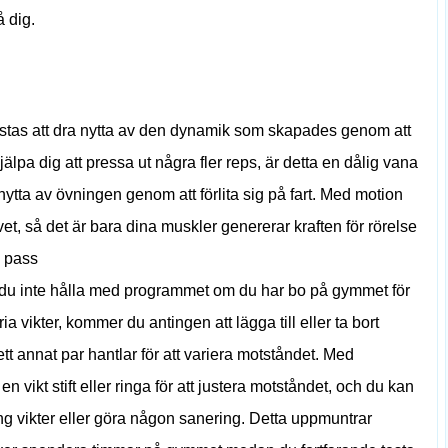
å dig.
restas att dra nytta av den dynamik som skapades genom att
lpa dig att pressa ut några fler reps, är detta en dålig vana
 nytta av övningen genom att förlita sig på fart. Med motion
vet, så det är bara dina muskler genererar kraften för rörelse
e pass
an du inte hålla med programmet om du har bo på gymmet för
 vikter, kommer du antingen att lägga till eller ta bort
l ett annat par hantlar för att variera motståndet. Med
en vikt stift eller ringa för att justera motståndet, och du kan
ing vikter eller göra någon sanering. Detta uppmuntrar